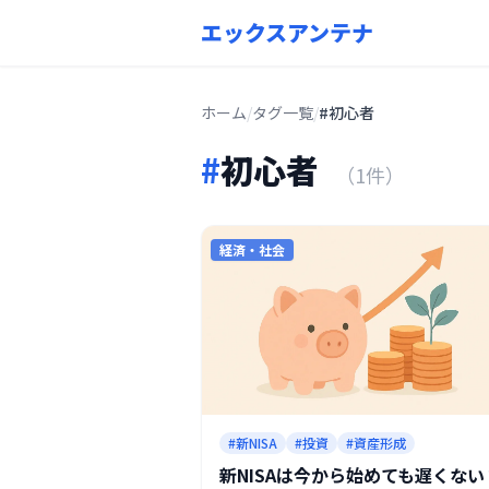
エックスアンテナ
ホーム
/
タグ一覧
/
#初心者
#
初心者
（1件）
経済・社会
#新NISA
#投資
#資産形成
新NISAは今から始めても遅くない