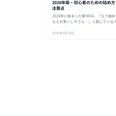
2026年版・初心者のための始め方
注意点
2024年に始まった新NISA。「もう始
る人が多いし今さら…」と感じている
へ、制度の仕組み・始め方の手順・初
がつまずきやすいポイントを2026年時
2026年3月18日
情報でまとめました。