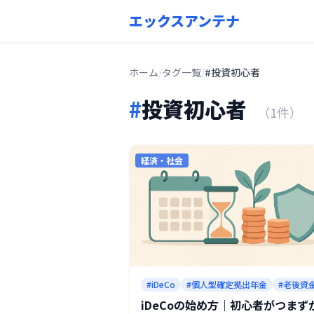
エックスアンテナ
ホーム
/
タグ一覧
/
#投資初心者
#
投資初心者
（1件）
経済・社会
#iDeCo
#個人型確定拠出年金
#老後資
iDeCoの始め方｜初心者がつまず