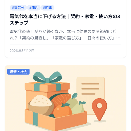
#電気代
#節約
#節電
電気代を本当に下げる方法｜契約・家電・使い方の3
ステップ
電気代の値上がりが続くなか、本当に効果のある節約はど
れ？「契約の見直し」「家電の選び方」「日々の使い方」の
3ステップで、効果の大きい順に電気代を下げる方法を整理
しました。
2026年5月12日
経済・社会