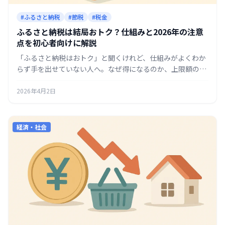
#ふるさと納税
#節税
#税金
ふるさと納税は結局おトク？仕組みと2026年の注意
点を初心者向けに解説
「ふるさと納税はおトク」と聞くけれど、仕組みがよくわか
らず手を出せていない人へ。なぜ得になるのか、上限額の考
え方、ワンストップ特例、つまずきやすい注意点までやさし
くまとめました。
2026年4月2日
経済・社会