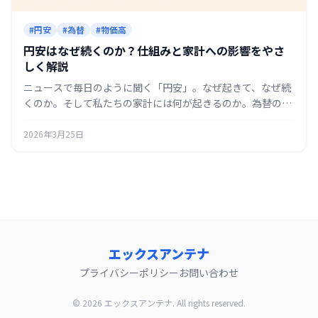
#円安
#為替
#物価高
円安はなぜ続くのか？仕組みと家計への影響をやさ
しく解説
ニュースで毎日のように聞く「円安」。なぜ起きて、なぜ続
くのか。そして私たちの家計には何が起きるのか。為替の仕
組みから物価への影響まで、できるだけかみくだいて解説し
ます。
2026年3月25日
エックスアンテナ
プライバシーポリシー
お問い合わせ
© 2026 エックスアンテナ. All rights reserved.